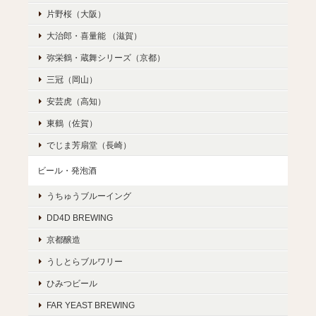
片野桜（大阪）
大治郎・喜量能 （滋賀）
弥栄鶴・蔵舞シリーズ（京都）
三冠（岡山）
安芸虎（高知）
東鶴（佐賀）
でじま芳扇堂（長崎）
ビール・発泡酒
うちゅうブルーイング
DD4D BREWING
京都醸造
うしとらブルワリー
ひみつビール
FAR YEAST BREWING