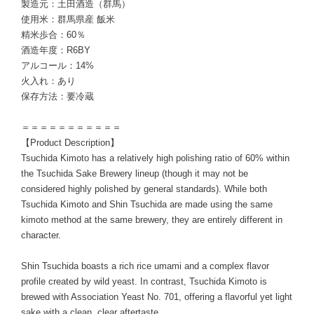
製造元：土田酒造（群馬）
使用米：群馬県産 飯米
精米歩合：60％
酒造年度：R6BY
アルコール：14%
火入れ：あり
保存方法：要冷蔵
＝＝＝＝＝＝＝＝＝＝＝
【Product Description】
Tsuchida Kimoto has a relatively high polishing ratio of 60% within
the Tsuchida Sake Brewery lineup (though it may not be
considered highly polished by general standards). While both
Tsuchida Kimoto and Shin Tsuchida are made using the same
kimoto method at the same brewery, they are entirely different in
character.
Shin Tsuchida boasts a rich rice umami and a complex flavor
profile created by wild yeast. In contrast, Tsuchida Kimoto is
brewed with Association Yeast No. 701, offering a flavorful yet light
sake with a clean, clear aftertaste.