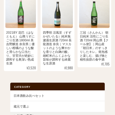
2021BY 花巴（はな
四季咲 涼風至（すず
三冠（さんかん） 朝
ともえ） 山廃うすに
かぜいたる）純米無
日純米 活性にごり生
ごり生酒 1800ml 美
濾過生原酒 720ml 長
酒 720ml 岡山県【ク
吉野醸造 奈良県｜優
龍酒造 奈良｜マスカ
ール便】｜岡山産
しい柑橘のような酸
ットのような爽やか
「朝日米」のすっき
と滑らかな口当た
な香りと白麹の酸。
りしたキレ。発泡感
り。甘苦渋が絶妙に
雄町米のふくよかな
と楽しむ、揚げ物と
調和する奥深い熟成
旨味が調和する綺麗
相性抜群の食中酒
¥1,705
生酒
な生原酒
¥3,520
¥1,980
CATEGORY
日本酒飲み比べセット
蔵元で選ぶ