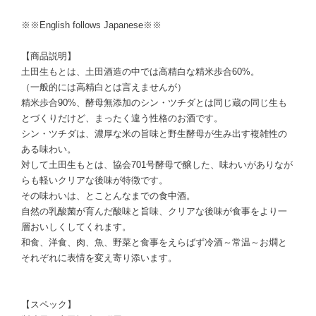
※※English follows Japanese※※
【商品説明】
土田生もとは、土田酒造の中では高精白な精米歩合60%。
（一般的には高精白とは言えませんが）
精米歩合90%、酵母無添加のシン・ツチダとは同じ蔵の同じ生も
とづくりだけど、まったく違う性格のお酒です。
シン・ツチダは、濃厚な米の旨味と野生酵母が生み出す複雑性の
ある味わい。
対して土田生もとは、協会701号酵母で醸した、味わいがありなが
らも軽いクリアな後味が特徴です。
その味わいは、とことんなまでの食中酒。
自然の乳酸菌が育んだ酸味と旨味、クリアな後味が食事をより一
層おいしくしてくれます。
和食、洋食、肉、魚、野菜と食事をえらばず冷酒～常温～お燗と
それぞれに表情を変え寄り添います。
【スペック】