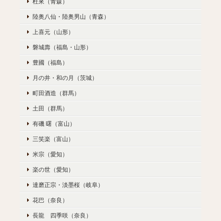
杜來（青森）
陸奥八仙・陸奥男山（青森）
上喜元（山形）
磐城壽（福島・山形）
豊國（福島）
月の井・和の月（茨城）
町田酒造（群馬）
土田（群馬）
有磯 曙（富山）
三笑楽（富山）
米宗（愛知）
楽の世（愛知）
達磨正宗・淡墨桜（岐阜）
花巴（奈良）
長龍 四季咲（奈良）