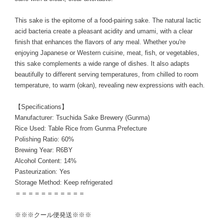
This sake is the epitome of a food-pairing sake. The natural lactic
acid bacteria create a pleasant acidity and umami, with a clear
finish that enhances the flavors of any meal. Whether you're
enjoying Japanese or Western cuisine, meat, fish, or vegetables,
this sake complements a wide range of dishes. It also adapts
beautifully to different serving temperatures, from chilled to room
temperature, to warm (okan), revealing new expressions with each.
【Specifications】
Manufacturer: Tsuchida Sake Brewery (Gunma)
Rice Used: Table Rice from Gunma Prefecture
Polishing Ratio: 60%
Brewing Year: R6BY
Alcohol Content: 14%
Pasteurization: Yes
Storage Method: Keep refrigerated
＝＝＝＝＝＝＝＝＝＝＝
※※※クール便発送※※※