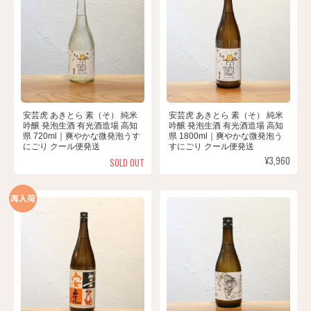
安芸虎 あきとら 素（そ） 純米
安芸虎 あきとら 素（そ） 純米
吟醸 発泡生酒 有光酒造場 高知
吟醸 発泡生酒 有光酒造場 高知
県 720ml｜爽やかな微発泡うす
県 1800ml｜爽やかな微発泡う
にごり クール便発送
すにごり クール便発送
¥3,960
SOLD OUT