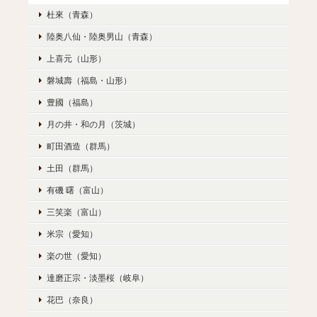
杜來（青森）
陸奥八仙・陸奥男山（青森）
上喜元（山形）
磐城壽（福島・山形）
豊國（福島）
月の井・和の月（茨城）
町田酒造（群馬）
土田（群馬）
有磯 曙（富山）
三笑楽（富山）
米宗（愛知）
楽の世（愛知）
達磨正宗・淡墨桜（岐阜）
花巴（奈良）