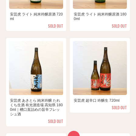
安芸虎 ライト 純米吟醸原酒 720
安芸虎 ライト 純米吟醸原酒 180
ml
0ml
SOLD OUT
SOLD OUT
安芸虎 あきとら 純米吟醸 たれ
安芸虎 超辛口 吟醸生 720ml
くち生酒 有光酒造場 高知県 180
SOLD OUT
0ml｜槽口直詰めの旨辛フレッ
シュ酒
SOLD OUT