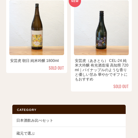
安芸虎 朝日 純米吟醸 1800ml
安芸虎（あきとら） CEL-24 純
米大吟醸 有光酒造場 高知県 720
SOLD OUT
ml｜パイナップルのような香り
と優しい甘み 華やかでギフトに
もおすすめ
SOLD OUT
CATEGORY
日本酒飲み比べセット
蔵元で選ぶ