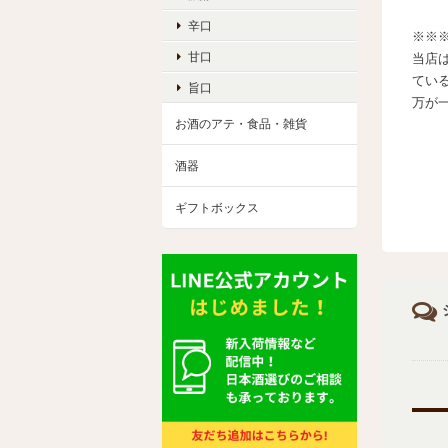
辛口
※※
甘口
当店
てい
旨口
万が
お酒のアテ・食品・雑貨
酒器
ギフトボックス