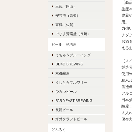
【商
三冠（岡山）
生産本
農薬
安芸虎（高知）
用。
東鶴（佐賀）
力強
でじま芳扇堂（長崎）
チダ
お酒
ビール・発泡酒
える
うちゅうブルーイング
【ス
DD4D BREWING
製造
京都醸造
使用
精米歩
うしとらブルワリー
酒造年
ひみつビール
アルコ
日本酒
FAR YEAST BREWING
酸度：
長龍ビール
火入
海外クラフトビール
保存
どぶろく