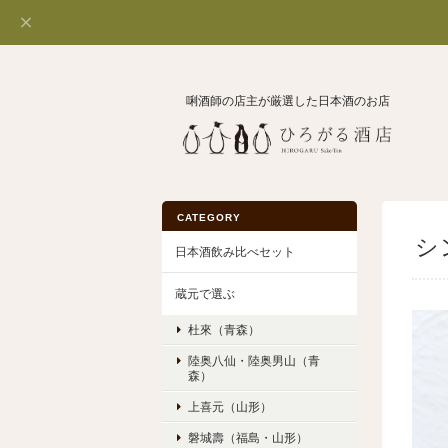
唎酒師の店主が厳選した日本酒のお店
CATEGORY
シ
日本酒飲み比べセット
蔵元で選ぶ
杜來（青森）
陸奥八仙・陸奥男山（青
森）
上喜元（山形）
磐城壽（福島・山形）