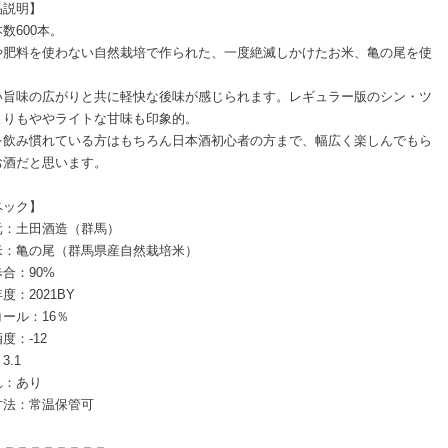
品説明】
数600本。
や肥料を使わない自然栽培で作られた、一度絶滅しかけたお米、亀の尾を使
い旨味の広がりと共に軽快な後味が感じられます。レギュラー版のシン・ツ
よりもややライトな甘味も印象的。
を飲み慣れている方はもちろん日本酒初心者の方まで、幅広く楽しんでもら
お酒だと思います。
ペック】
元：土田酒造（群馬）
米：亀の尾（群馬県産自然栽培米）
合：90%
度：2021BY
ール：16％
度：-12
3.1
れ：あり
方法：常温保管可