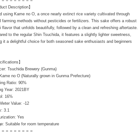
＝＝＝＝＝＝＝＝＝
uct Description】
d using Kame no O, a once nearly extinct rice variety cultivated through
l farming methods without pesticides or fertilizers. This sake offers a robust
flavor that unfolds beautifully, followed by a clean and refreshing aftertaste.
ed to the regular Shin Tsuchida, it features a slightly lighter sweetness,
 it a delightful choice for both seasoned sake enthusiasts and beginners
ifications】
cer: Tsuchida Brewery (Gunma)
 Kame no O (Naturally grown in Gunma Prefecture)
hing Ratio: 90%
ng Year: 2021BY
ol: 16%
Meter Value: -12
y: 3.1
rization: Yes
e: Suitable for room temperature
＝＝＝＝＝＝＝＝＝