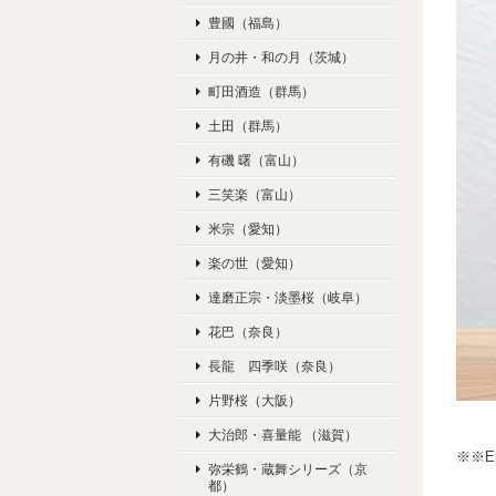
豊國（福島）
月の井・和の月（茨城）
町田酒造（群馬）
土田（群馬）
有磯 曙（富山）
三笑楽（富山）
米宗（愛知）
楽の世（愛知）
達磨正宗・淡墨桜（岐阜）
花巴（奈良）
長龍 四季咲（奈良）
片野桜（大阪）
大治郎・喜量能 （滋賀）
※※Eng
弥栄鶴・蔵舞シリーズ（京
都）