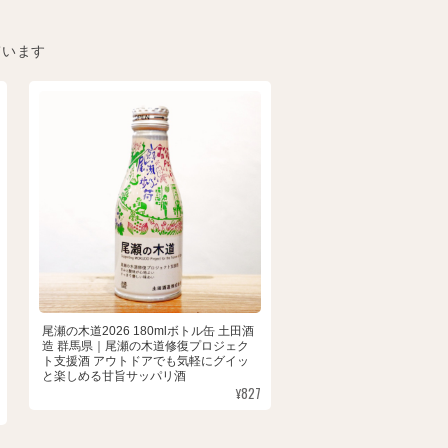
ています
尾瀬の木道2026 180mlボトル缶 土田酒
造 群馬県｜尾瀬の木道修復プロジェク
ト支援酒 アウトドアでも気軽にグイッ
と楽しめる甘旨サッパリ酒
¥827