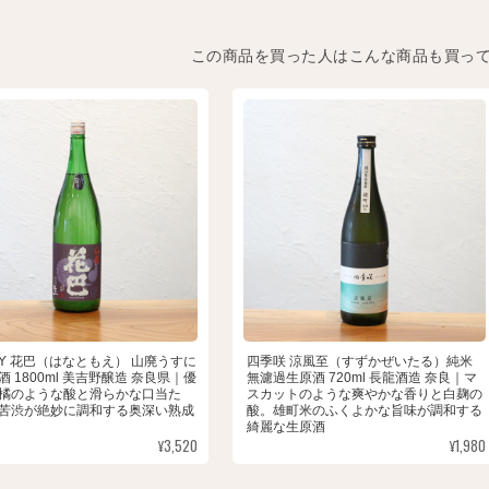
この商品を買った人はこんな商品も買っ
1BY 花巴（はなともえ） 山廃うすに
四季咲 涼風至（すずかぜいたる）純米
 1800ml 美吉野醸造 奈良県｜優
無濾過生原酒 720ml 長龍酒造 奈良｜マ
橘のような酸と滑らかな口当た
スカットのような爽やかな香りと白麹の
苦渋が絶妙に調和する奥深い熟成
酸。雄町米のふくよかな旨味が調和する
綺麗な生原酒
¥3,520
¥1,980