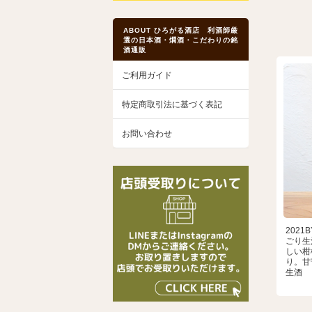
ABOUT ひろがる酒店 利酒師厳
選の日本酒・燗酒・こだわりの銘
酒通販
ご利用ガイド
特定商取引法に基づく表記
お問い合わせ
202
ごり生酒
しい柑
り。甘
生酒