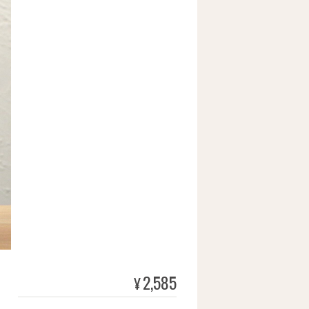
2,585
¥