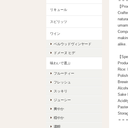
＝＝
【Prod
リキュール
Crafte
natura
スピリッツ
umami 
Compar
ワイン
making
ベルウッドヴィンヤード
alike.
ドメーヌ ヒデ
【Spec
Produ
味わいで選ぶ
Rice:
フルーティー
Polis
Brewi
フレッシュ
Alcoh
スッキリ
Sake 
ジューシー
Acidit
Pasteu
爽やか
Storag
穏やか
＝＝
濃醇