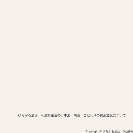
ひろがる酒店 利酒師厳選の日本酒・燗酒・こだわりの銘酒通販について
Copyright © ひろがる酒店 利酒師