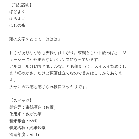
【商品説明】
ほどよく
ほろよい
ほしの夜
頭の文字をとって「ほほほ」
甘さがありながらも爽快な仕上がり。東鶴らしい甘酸っぱさ、ジ
ューシーさがたまらないバランスになっています。
アルコール分14％と低アルなことも相まって、スイスイ飲めてし
まう軽やかさ。だけど原酒仕立てなので旨みはしっかりありま
す。
仄かにガス感も感じられ後口スッキリです。
【スペック】
製造元：東鶴酒造（佐賀）
使用米：さがの華
精米歩合：55％
特定名称：純米吟醸
酒造年度：R5BY