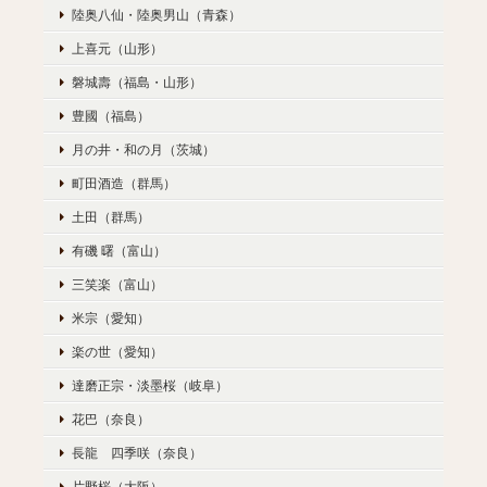
陸奥八仙・陸奥男山（青森）
上喜元（山形）
磐城壽（福島・山形）
豊國（福島）
月の井・和の月（茨城）
町田酒造（群馬）
土田（群馬）
有磯 曙（富山）
三笑楽（富山）
米宗（愛知）
楽の世（愛知）
達磨正宗・淡墨桜（岐阜）
花巴（奈良）
長龍 四季咲（奈良）
片野桜（大阪）