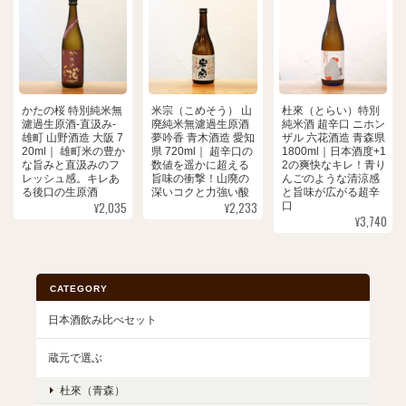
かたの桜 特別純米無
米宗（こめそう） 山
杜來（とらい）特別
濾過生原酒-直汲み-
廃純米無濾過生原酒
純米酒 超辛口 ニホン
雄町 山野酒造 大阪 7
夢吟香 青木酒造 愛知
ザル 六花酒造 青森県
20ml｜ 雄町米の豊か
県 720ml｜ 超辛口の
1800ml｜日本酒度+1
な旨みと直汲みのフ
数値を遥かに超える
2の爽快なキレ！青り
レッシュ感。キレあ
旨味の衝撃！山廃の
んごのような清涼感
る後口の生原酒
深いコクと力強い酸
と旨味が広がる超辛
¥2,035
¥2,233
口
¥3,740
CATEGORY
日本酒飲み比べセット
蔵元で選ぶ
杜來（青森）