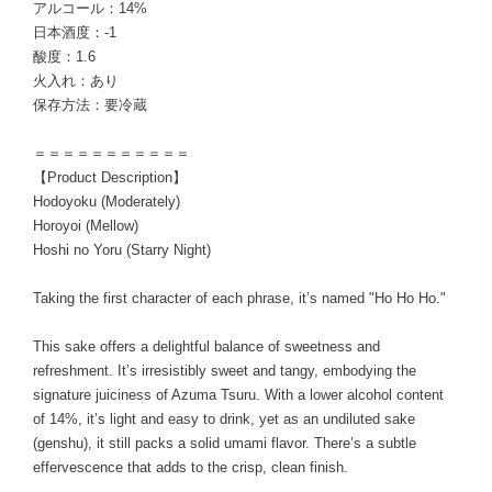
アルコール：14%
日本酒度：-1
酸度：1.6
火入れ：あり
保存方法：要冷蔵
＝＝＝＝＝＝＝＝＝＝＝
【Product Description】
Hodoyoku (Moderately)
Horoyoi (Mellow)
Hoshi no Yoru (Starry Night)
Taking the first character of each phrase, it’s named "Ho Ho Ho."
This sake offers a delightful balance of sweetness and
refreshment. It’s irresistibly sweet and tangy, embodying the
signature juiciness of Azuma Tsuru. With a lower alcohol content
of 14%, it’s light and easy to drink, yet as an undiluted sake
(genshu), it still packs a solid umami flavor. There’s a subtle
effervescence that adds to the crisp, clean finish.