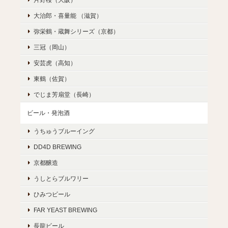
大治郎・喜量能 （滋賀）
弥栄鶴・蔵舞シリーズ（京都）
三冠（岡山）
安芸虎（高知）
東鶴（佐賀）
でじま芳扇堂（長崎）
ビール・発泡酒
うちゅうブルーイング
DD4D BREWING
京都醸造
うしとらブルワリー
ひみつビール
FAR YEAST BREWING
長龍ビール